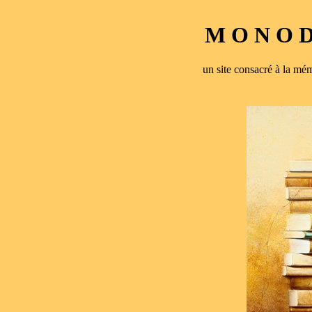
M O N O D 
un site consacré à la 