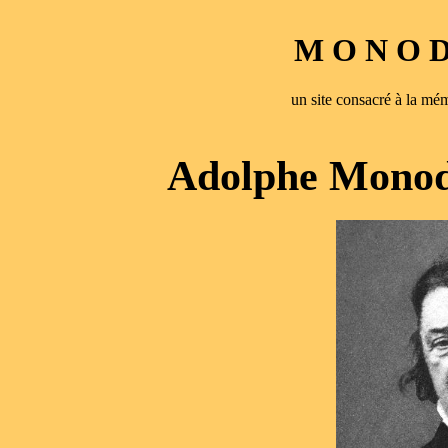
M O N O D 
un site consacré à la 
Adolphe Monod 